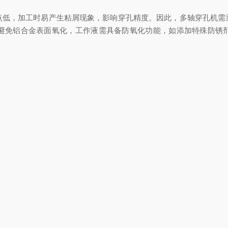
，加工时易产生粘屑现象，影响穿孔精度。因此，多轴穿孔机需
避免铝合金表面氧化，工作液需具备防氧化功能，如添加特殊防锈
，陶瓷硬度高、不导电，无法直接采用电火花穿孔。此时需借助
电极，增强耐磨性。加工参数需大幅降低放电能量，采用小进给量、
，降低加工应力，避免玻璃破裂。
极材料选择、加工参数设置、工作液使用以及加工工艺创新等多
穿孔加工。
工中的技术创新应用