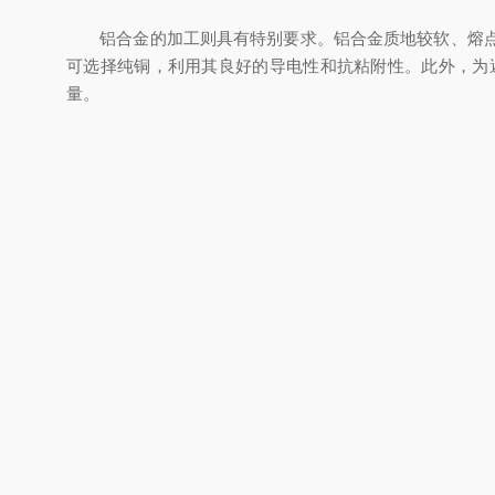
铝合金的加工则具有特别要求。铝合金质地较软、熔点低
可选择纯铜，利用其良好的导电性和抗粘附性。此外，为
量。
非金属材料加工对多轴穿孔机提出了新挑战。以陶瓷为例
导电层，再进行穿孔作业。电极材料通常选用金刚石涂层
材料，除了使用特殊电极外，还需在加工区域施加冷却液
多轴穿孔机在不同材质工件穿孔中的应用差异，体现在电
才能发挥多轴穿孔机的性能优势，实现高质量、高效率的
上一条
多轴微孔机在电子线路板微孔加