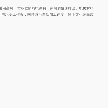
采用高频、窄脉宽的放电参数，使切屑快速排出。电极材料
剂的水基工作液，同时适当降低加工速度，保证穿孔表面质
辅助电极或采用超声振动复合加工技术，先在陶瓷表面形成
高频率的加工方式，防止陶瓷工件崩裂。而对于玻璃等脆性
个方面。只有充分考虑材质特性，针对性地调整加工方案，