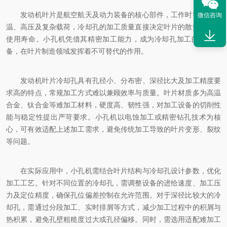
发动机叶片是航空航天及动力装备的核心部件，工作时需承受高
微信咨询
温、高压及复杂载荷，冷却孔的加工质量直接决定叶片的散热效率与
使用寿命。小孔机凭借其精密加工能力，成为冷却孔加工的关键设
备，在叶片制造领域发挥着不可替代的作用。
发动机叶片冷却孔具有孔径小、分布密、深径比大及加工精度要
求高的特点，常规加工方式难以兼顾效率与质量。叶片材质多为高温
合金、钛合金等难加工材料，硬度高、韧性强，对加工设备的切削性
能与稳定性提出严苛要求。小孔机以电蚀加工或精密钻孔技术为核
心，可有效适配上述加工需求，避免传统加工导致的叶片变形、裂纹
等问题。
在实际应用中，小孔机需结合叶片结构与冷却孔设计参数，优化
加工工艺。针对不同位置的冷却孔，需调整设备的进给速度、加工压
力及定位精度，确保孔位偏差控制在允许范围。对于深径比较大的冷
却孔，需通过分段加工、实时排屑等方式，减少加工过程中的积屑与
热积累，避免孔壁粗糙度过大或孔径偏移。同时，需选用适配难加工