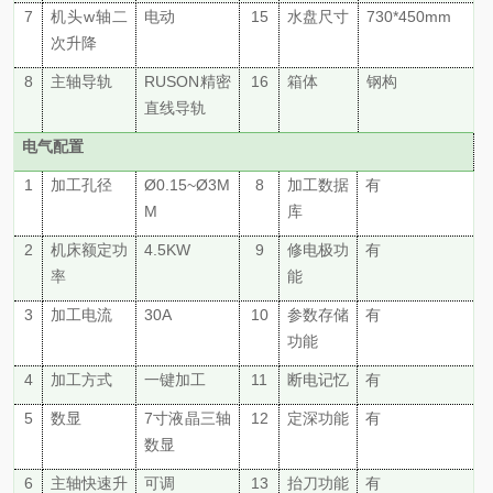
7
机头
w轴二
电动
15
水盘尺寸
730*450
mm
次升降
8
主轴导轨
RUSON精密
16
箱体
钢构
直线导轨
电气配置
1
加工孔径
Ø0.
15
~Ø3M
8
加工数据
有
M
库
2
机床额定功
4.
5
KW
9
修电极功
有
率
能
3
加工电流
30A
10
参数存储
有
功能
4
加工方式
一键加工
11
断电记忆
有
5
数显
7寸液晶三轴
12
定深功能
有
数显
6
主轴快速升
可调
13
抬刀功能
有