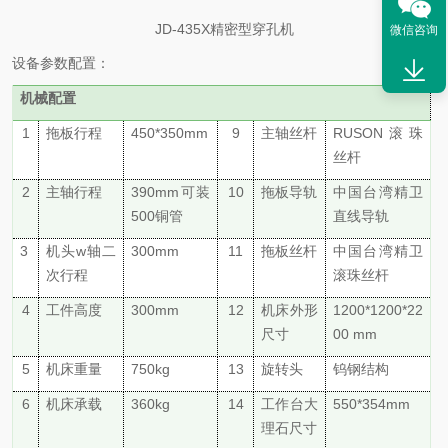
JD-435X精密型穿孔机
微信咨询
设备参数配置：
机械配置
1
拖板行程
4
5
0*3
5
0mm
9
主轴
丝杆
RUSON滚珠
丝杆
2
主轴行程
3
9
0mm可装
10
拖板
导轨
中国台湾精卫
500铜管
直线导轨
3
机头
w轴二
300
mm
11
拖板丝杆
中国台湾精卫
次行程
滚珠丝杆
4
工件高度
300
mm
12
机床外形
1200*1200*22
尺寸
00 mm
5
机床重量
750
kg
13
旋转头
钨钢结构
6
机床承载
3
6
0kg
14
工作台大
550*354mm
理石尺寸