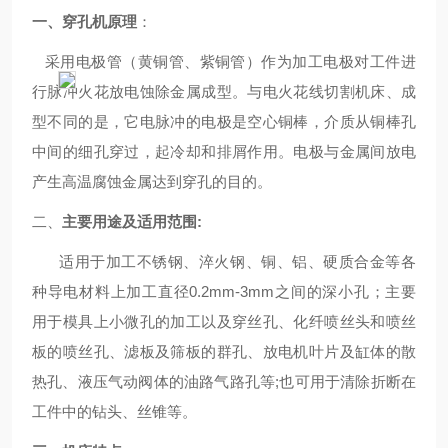
一、穿孔机原理
：
采用电极管（黄铜管、紫铜管）作为加工电极对工件进
行脉冲火花放电蚀除金属成型。与电火花线切割机床、成
型不同的是，它电脉冲的电极是空心铜棒，介质从铜棒孔
中间的细孔穿过，起冷却和排屑作用。电极与金属间放电
产生高温腐蚀金属达到穿孔的目的。
二、
主要用途及适用范围
:
适用于加工不锈钢、淬火钢、铜、铝、硬质合金等各
种导电材料上加工直径
0.2mm-3mm之间的深小孔；主要
用于模具上小微孔的加工以及穿丝孔、化纤喷丝头和喷丝
板的喷丝孔、滤板及筛板的群孔、放电机叶片及缸体的散
热孔、液压气动阀体的油路气路孔等;也可用于清除折断在
工件中的钻头、丝锥等。