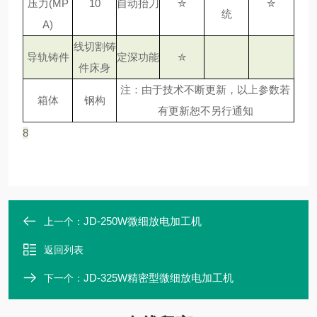
压力(MP
10
自动抬刀
✮
✮
统
A)
线切割铸
导轨铸件
定深功能
✮
件床身
注：由于技术不断更新，以上参数若
箱体
钢构
有更新恕不另行通知
8
JD-250W微细放电加工机
上一个：
返回列表
JD-325W精密型微细放电加工机
下一个：