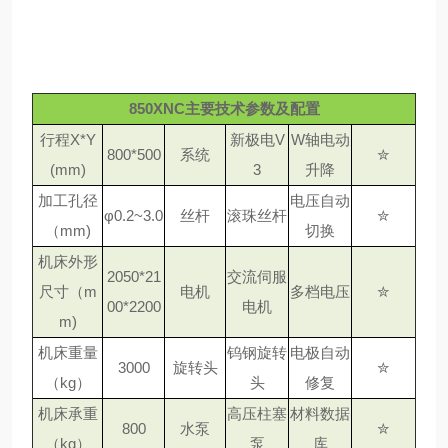
850XNC主要技术参数及配置
行程X*Y
新极电V
W轴电动
800*500
系统
✮
(mm)
3
升降
加工孔径
电压自动
φ0.2~3.0
丝杆
滚珠丝杆
✮
（mm)
切换
机床外形
2050*21
交流伺服
尺寸（m
电机
多档电压
✮
00*2200
电机
m)
机床重量
钨钢旋转
电极自动
3000
旋转头
✮
（kg）
头
修复
机床承重
高压柱塞
材料数据
800
水泵
✮
（kg）
泵
库