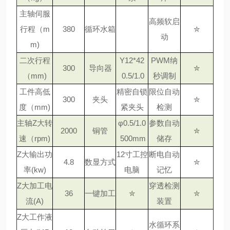
主轴伺服
高频软启
行程（m
380
循环水箱
✮
动
m)
二次行程
Y12*42
PWM纳
300
导向器
✮
（mm)
0.5/1.0
秒调制
工件高低
精密自锁
限位自动
300
夹头
✮
度（mm)
紧夹头
检测
主轴Z大转
φ0.5/1.0
参数自动
2000
铜管
✮
速（rpm)
500mm
储存
Z大输出功
12寸工控
断电自动
4.8
数显方式
✮
率(kw)
电脑
记忆
Z大加工电
穿透检测
36
一键加工
✮
✮
流(A)
装置
Z大工作液
水循环系