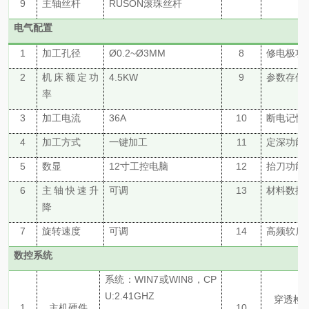
9
主轴
丝杆
RUSON滚珠丝杆
电气配置
1
加工孔径
Ø0.
2
~Ø3MM
8
修电极功
2
机床额定功
4.
5
KW
9
参数存储
率
3
加工电流
3
6
A
10
断电记忆
4
加工方式
一键加工
11
定深功能
5
数显
12寸
工控电脑
12
抬刀功能
6
主轴快速升
可调
13
材料数据
降
7
旋转速度
可调
14
高频软启
数控系统
系统：
WIN7或WIN8，CP
U:2.41GHZ
穿透检
1
主机硬件
10