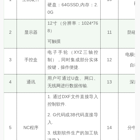
配
硬盘：
64GSSD,内存：2.
0G
12寸（分辨率：1024*76
8）
2
显示器
11
防碰
可触摸
电子手轮（
XYZ三轴控
电极损
3
手控盒
制），同时集成
部分
实体
12
自动
按键，操作便捷
.
用户
可通过
U盘、网口、
4
通讯
13
深度
无线
网进行数据传输
.
1.
通过
DXF文件直接导入
控制软件.
2.
G代码或3B代码直接导
入.
5
NC程序
14
分中
3.
线割软件生产的加工轨