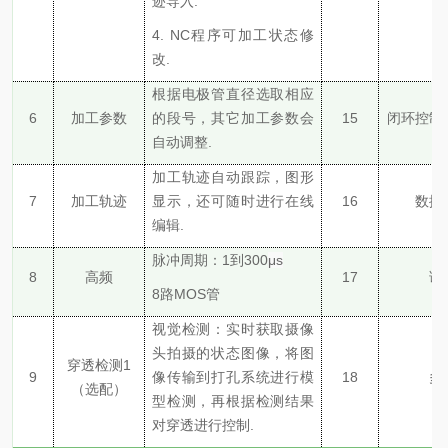
迹导入
.
4.
NC程序可加工状态修
改.
根据电极管直径选取相应
6
加工参数
的段号，其它加工参数会
15
闭环控制
自动调整
.
加工轨迹自动跟踪，
图形
7
加工轨迹
显示，
还可随时进行
在线
16
数据
编辑
.
脉冲周期：
1到300
μs
8
高频
17
语
8路MOS管
视觉检测：实时获取摄像
头拍摄的状态图像，将图
穿透检测
1
9
像传输到打孔系统进行模
18
多
（选配）
型检测，再根据检测结果
对穿透进行控制
.