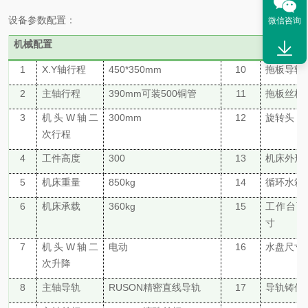
设备参数配置：
微信咨询
机械配置
1
X.Y轴行程
4
5
0*3
5
0mm
10
拖板
导轨
2
主轴行程
3
9
0mm可装500铜管
11
拖板丝杆
3
机头
W轴二
30
0mm
12
旋转头
次行程
4
工件高度
300
13
机床外形
5
机床重量
850
kg
14
循环水箱
6
机床承载
360
kg
15
工作台面
寸
7
机头
W轴二
电动
16
水盘尺寸
次升降
8
主轴导轨
RUSON精密
直线导轨
17
导轨铸件