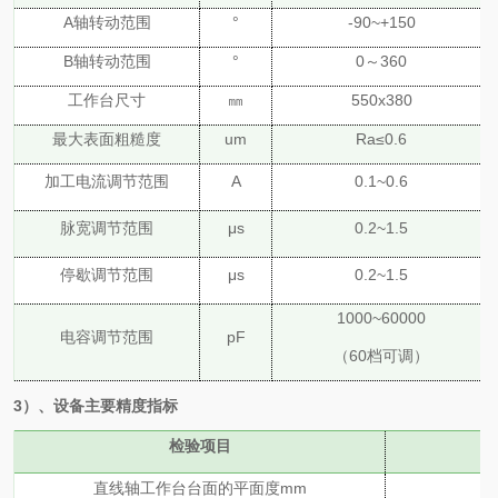
A轴转动范围
°
-90~+150
B轴转动范围
°
0～360
工作台尺寸
㎜
550
x
38
0
最大表面粗糙度
um
Ra≤0.6
加工电流调节范围
A
0.1~0.6
脉宽调节范围
μs
0.2~1.5
停歇调节范围
μs
0.2~1.5
1000~60000
电容调节范围
pF
（
60档可调）
3）、设备主要精度指标
检验项目
直线轴
工作台台面的平面度
mm