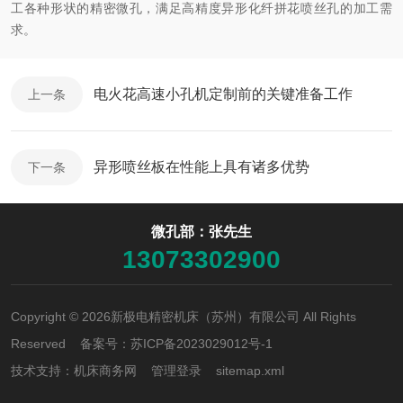
工各种形状的精密微孔，满足高精度异形化纤拼花喷丝孔的加工需
求。
电火花高速小孔机定制前的关键准备工作
上一条
异形喷丝板在性能上具有诸多优势
下一条
微孔部：张先生
13073302900
Copyright © 2026新极电精密机床（苏州）有限公司 All Rights
Reserved 备案号：
苏ICP备2023029012号-1
技术支持：
机床商务网
管理登录
sitemap.xml