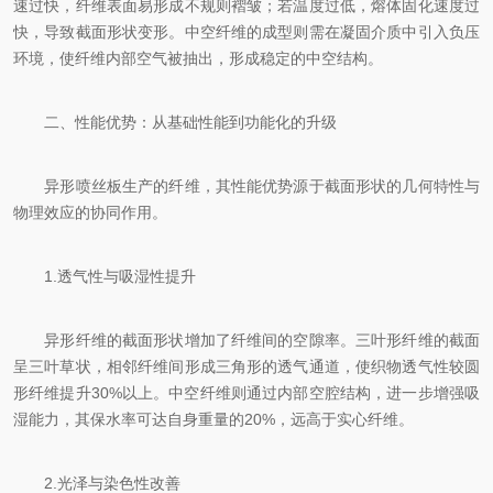
速过快，纤维表面易形成不规则褶皱；若温度过低，熔体固化速度过
快，导致截面形状变形。中空纤维的成型则需在凝固介质中引入负压
环境，使纤维内部空气被抽出，形成稳定的中空结构。
二、性能优势：从基础性能到功能化的升级
异形喷丝板生产的纤维，其性能优势源于截面形状的几何特性与
物理效应的协同作用。
1.透气性与吸湿性提升
异形纤维的截面形状增加了纤维间的空隙率。三叶形纤维的截面
呈三叶草状，相邻纤维间形成三角形的透气通道，使织物透气性较圆
形纤维提升30%以上。中空纤维则通过内部空腔结构，进一步增强吸
湿能力，其保水率可达自身重量的20%，远高于实心纤维。
2.光泽与染色性改善