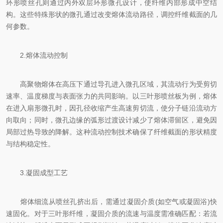
环形喷丝孔则通过内外双层环形微孔设计，使纤维内部形成中空结
构。这些特殊形状的微孔通过改变熔体流动路径，调控纤维截面的几
何参数。
2.熔体流动控制
高聚物熔体在高压下通过导孔进入微孔区域，其流动行为受剪切
速率、温度梯度与表面张力的共同影响。以三叶形喷丝板为例，熔体
在进入扇形微孔时，因孔径收缩产生高速剪切流，使分子链沿流动方
向取向；同时，微孔边缘的弧形过渡设计减少了熔体滞留区，避免因
局部过热导致的降解。这种流动控制技术确保了纤维截面的形状精度
与结构稳定性。
3.凝固成型工艺
熔体细流从喷丝孔挤出后，需通过凝固介质(如空气或凝固浴)快
速固化。对于三叶形纤维，凝固介质的流速与温度需准确匹配：若流