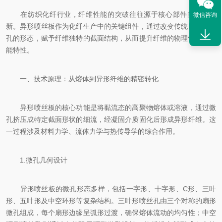
在纺织化纤行业，纤维性能的突破往往源于核心部件的技术革
微信咨询
新。异形喷丝板作为化纤生产中的关键组件，通过改变传统圆形喷丝
孔的形态，赋予纤维独特的截面结构，从而提升纤维的物理性能与功
能特性。
一、技术原理：从熔体到异形纤维的精密转化
异形喷丝板的核心功能是将黏流态的高聚物熔体或溶液，通过微
孔挤压成特定截面形状的细流，经凝固介质固化后形成异形纤维。这
一过程涉及材料力学、流体力学与热传导学的综合作用。
1.微孔几何设计
异形喷丝板的微孔形态多样，包括一字形、十字形、C形、三叶
形、五叶形及中空环形等复杂结构。三叶形喷丝孔由三个对称的扇形
微孔组成，每个扇形边缘呈弧形过渡，确保熔体流动的均匀性；中空