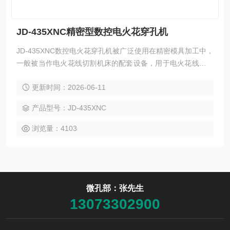
JD-435XNC精密型数控电火花穿孔机
JD-435XNC数控电火花穿孔机被广泛使用在精密模具加工中，
一般被当作电火花线切割机床的配套设备，用于电火花线切割
加工的穿丝孔、化纤喷丝头、喷丝板的喷丝孔、滤板、筛板的
更新时间：2026-06-11
群孔、发动机叶片、缸体的散热孔、液压、气动阀体的油路、
气路孔等。
产品型号：JD-435XNC
浏览量：4103
微孔部：张先生
13073302900