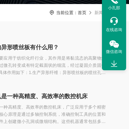
小孔部
当前位置：
首页
新闻资讯
在线咨询
的异形喷丝板有什么用？
微信咨询
要应用于纺织化纤行业，其作用是将黏流态的高聚物熔
过微孔转变成有特定截面状的细流，经过凝固介质固化
具体作用如下：1.生产异形纤维：异形喷丝板的喷丝孔具
圆形形状，如一字形、十字形、C形、三叶形、五叶形
特殊形状的喷丝孔，聚合物熔体或溶液被挤压成相应形
过凝固介质固化后，可生产出纤维截面为非圆形的异形
机是一种高精度、高效率的数控机床
善纤维性能：与圆形截面纤维相比，异形纤维具有性能优
一种高精度、高效率的数控机床，广泛应用于多个精密
形纤维的表面不易形成漫反射，使得所制得的织...
核心原理是通过多轴控制系统，准确控制工具的位置和
件上创建微小孔洞或微细结构。这些机器通常包括多个
轴，使其能够在多个方向上移动和旋转，从而实现复杂