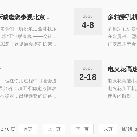
体被挤压通过这些特定形状
几何形状的加
面形状，例如三角形、三叶
微加工技术。
CIMT2025预告 |新极电精密机床诚邀您参观北京中国国际机床展
2025
喷丝孔的形状形成相应的细
放电过程，实
4-8
老铁们：听说最近全球机床
多轴穿孔机是
，通常是通过吹风冷却等...
工硬度高、韧
一场“工业版春晚”——没错，
在金属板、塑
025)！这场展会堪称机床界
广泛应用于金
、美国IMTS、日本JIMTO
的效率和精度
融合创新数智未来”主题下，人
系统的协同工
组CP”，上演一场“科技与狠
确控制，如轴
析
2025
电火花高
览中心(顺义馆)、首都国际
力传递给各个
2-18
，但在使用过程中可能会遇
电火花高速小
过程中，刀具
因分析：加工不稳定故障表
电火花加工机
不稳定，出现频繁的短路、
硬度的限制，
影响加工效率和质量。故障
量和提高使用
致出液不直，工作液不能均匀
据应用的介质
引起放电不稳定。此外，电
时要通过铜棒
造精度低等，也可能导致加
孔，深度也只
2 / 6 页
首页
上一页
下一页
末页
跳转到
偏心，在加工过程中...
机，经过铜棒