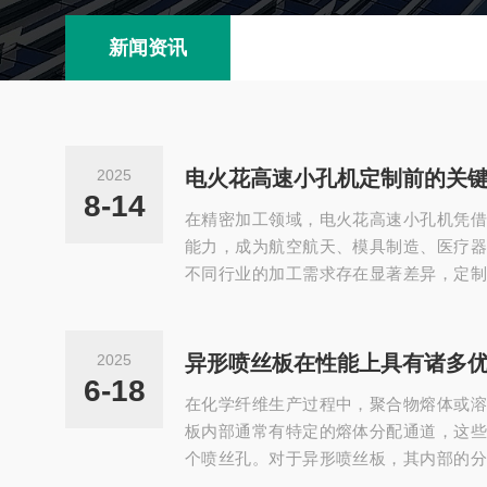
新闻资讯
2025
电火花高速小孔机定制前的关
8-14
在精密加工领域，电火花高速小孔机凭借
能力，成为航空航天、模具制造、医疗器
不同行业的加工需求存在显著差异，定制
要途径。然而，定制过程涉及技术参数匹
制等多重因素，前期准备工作的充分性直
能。以下从技术与实践角度，详述定制前
2025
异形喷丝板在性能上具有诸多
确加工需求参数体系定制电火花高速小孔
6-18
在化学纤维生产过程中，聚合物熔体或溶
加工需求参数体系，这是设备设计的基础依
板内部通常有特定的熔体分配通道，这些
个喷丝孔。对于异形喷丝板，其内部的分
保每个异形喷丝孔都能获得稳定且适量的