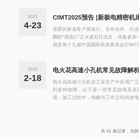
板的异形喷丝孔时，由于压力的作用，熔
的喷丝孔。喷丝孔的形状决定了纤维的截
2025
形、五叶形等。在挤压过程中，熔体按照
4-23
亲爱的新老客户朋友们、合作伙伴、行业
流。从喷丝孔挤出的熔体细流进入冷却环境
圈的“顶流们”正火速赶往北京，准备参加
就是第十九届中国国际机床展览会(CIMT2
的“奥斯卡”，全球四大名展之一(和欧洲EMO
F并称“机床F4”)，今年更是放出大招：“
工智能、机器人、物联网和传统机床“跨界
2025
电火花高速小孔机常见故障解
活”的硬核大秀。此次展会将在中国国际展
2-18
电火花高速小孔机在工业生产中应用广泛
会展中心两...
到多种故障，以下是一些常见故障及原
现：加工过程中，电极与工件之间的放电
拉弧现象，导致加工无法持续稳定进行，
原因：1.电极问题：电极出液口偏斜，导
地冲洗加工区域，容易造成加工屑堆积，
极质量不高，如电极材料不均匀、电极制
共 41 条记录，当前 
工不稳定。2.装夹问题：电极装夹不牢固或