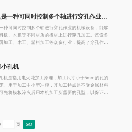
工。多轴微孔机的工作原理主要基于电火花放电或其他
利用电火花放电原理，通过准确控制电极与工件之间的
多轴穿孔机是一种可同时控制多个轴进行穿孔作业的机械设备
现材料的去除，从而形成微孔。这种方法尤其适用于加
一种可同时控制多个轴进行穿孔作业的机械设备，能够
性强的材料，如硬质合金、陶瓷等。此外，还可以配备...
料板、木板等不同材质的板材上进行穿孔加工。该设备
属加工、木工、塑料加工等众多行业，提高了穿孔作业
，其工作原理相对复杂，但核心在于其控制系统和传动
作。控制系统通常配备数控系统，可对加工参数进行准
的转速、进给速度、穿孔深度等。传动系统则负责将动
速小孔机
轴，使轴能够按照设定的速度和方式进行旋转。在穿孔
孔机是指用电火花加工原理，加工尺寸小于5mm的孔的
安装在轴上，直接对工件进行穿孔作业。每个轴都可以...
床。用于加工中小型冲模，其加工特点是不受金属材料
可先将模板淬火后用本机加工所需要的孔型，以保证质
寿命。工具电极材料采用钢、铸铁、铜均可。穿孔机根
不同大致分为两种，一种是液体穿孔机，由于液体加工
小孔，可能堵塞铜棒小孔，所以最小可加工0.15mm的细
能加工350mm。是普遍应用的，另外一种是气体穿孔
第
页
小孔的介质采用的是气体，所以不易被堵塞...