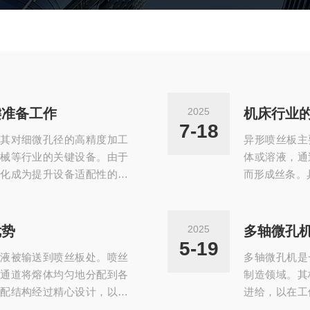
键准备工作
2025
机床行业
7-18
其对细微孔径的高精度加工
异形喷丝板主
械等行业的关键设备。由于
体或溶液，通
化成为提升设备适配性的重
而形成丝条。
配、生产环境适配、成本控
有多样化的非
接决定了定制设备的最终效
等。通过这些
需完成的核心准备工作。明
状的细流，经
优势
2025
多轴微孔
机的首要任务是建立完整的
纤维。2.改
5-19
液被输送到喷丝板处。喷丝
多轴微孔机是
据。需重点明确孔径范围...
势。例如，异
通道将熔体均匀地分配到各
制造领域。其
配结构经过精心设计，以确
进给，以在工
熔体供应。当熔体到达喷丝
线性轴和旋转